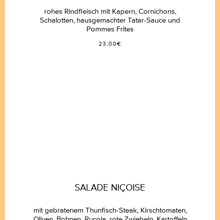
rohes Rindfleisch mit Kapern, Cornichons,
Schalotten, hausgemachter Tatar-Sauce und
Pommes Frites
23,00€
SALADE NIÇOISE
mit gebratenem Thunfisch-Steak, Kirschtomaten,
Oliven, Bohnen, Rucola, rote Zwiebeln, Kartoffeln