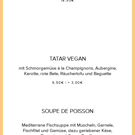
18,50€
TATAR VEGAN
mit Schmorgemüse à la Champignons, Aubergine,
Karotte, rote Bete, Räuchertofu und Baguette
9,50€ | + 3,00€
BISTRO CARMAGNOLE
LA CARTE
SOUPE DE POISSON
Mediterrane Fischsuppe mit Muscheln, Garnele,
RÉSERVATION
Fischfilet und Gemüse, dazu geriebener Käse,